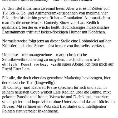
Ja, den Titel muss man zweimal lesen. Aber wer es in Zeiten von
Tik Tok & Co. und Aufmerksamkeitsspannen von maximal vier
Sekunden bis hierhin geschafft hat – Gratulation! Automatisch ist
man für die neue Musik- Comedy-Show von Lars Redlich
qualifiziert, bei der es wieder heißt: Hochklassiges musikalisches
Entertainment trifft auf locker-flockigen Humor mit Köpfchen.
Normalerweise folgt jetzt an dieser Stelle eine Lobhudelei auf den
Künstler und seine Show – fast immer von ihm selbst verfasst.
Um diese – mir unangenehme – marktschreierische
Selbstbeweihräucherung zu umgehen, mach ich
s einfach
n super Abend, ich freu mich auf
ehrlich: Kommt vorbei, wird
Euch! Euer Lars.
Für alle, die doch eher das gewohnte Marketing bevorzugen, hier
der klassische Text (langweilig):
18 Comedy- und Kabarett-Preise sprechen für sich und auch in
seinem neuesten Coup wirbelt Lars Redlich über die Bühne, mixt
gekonnt Parodie und Ironie, Wortwitz und Dichtkunst, musiziert,
schauspielert und improvisiert ohne Unterlass und das auf höchstem
Niveau: Mit raffiniertem Witz statt Lautstärke und intelligenten
Pointen statt verbaler Inkontinenz.