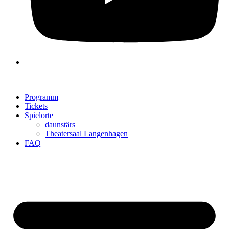
Programm
Tickets
Spielorte
daunstärs
Theatersaal Langenhagen
FAQ