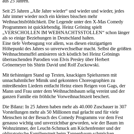
aus 25 Jahren.
Seit 25 Jahren „Alle Jahre wieder“ und wieder und wieder, jedes
Jahr immer wieder noch ein kleines bisschen mehr
Weihnachtsfröhlichkeit. Die Legende unter den X-Mas Comedy
Programmen ist quicklebendig. Heinz Gröning spielt
„VERSCHOLLEN IM WEIHNACHTSSTOLLEN“ schon länger
als so einige Beziehungen in Deutschland halten.
Eine tiefe Verbeugung vor allem, was diesen einzigartigen
Höhepunkt des Jahres so unverwechselbar macht. Selbst die größten
Weihnachtsmuffel amüsieren sich köstlich bei Heinz Grönings
überraschenden Parodien von Elvis Presley über Herbert
Grönemeyer bis Shirin David und Rolf Zuckowski.
Mit tiefsinnigen Stand up Texten, knackigen Spielszenen mit
unnachahmlicher Mimik und gekonnten Choreographien zu
mitreißenden Liedern entfacht Heinz einen Reigen von Gags, der
Mann und Frau unter dem Weihnachtsbaum selig vereint und der
ganzen Familie ein fröhliche Vorweihnachtszeit beschert.
Die Bilanz: In 25 Jahren haben mehr als 40.000 Zuschauer in 307
Vorstellungen mehr als 50 Millionen mal gelacht und für viele
Menschen ist der Besuch des Comedy Programms vor dem Fest
genauso wichtig und unverzichtbar geworden, wie der Baum im
Wohnzimmer, der Leucht-Schmuck am Küchenfenster und der
obligatorische Familienstreit beim Tannenbaum schmücken.