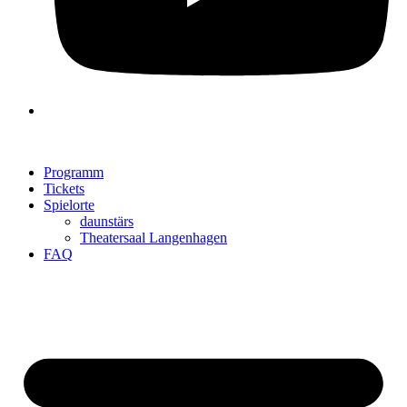
Programm
Tickets
Spielorte
daunstärs
Theatersaal Langenhagen
FAQ