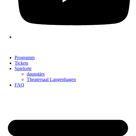
Programm
Tickets
Spielorte
daunstärs
Theatersaal Langenhagen
FAQ