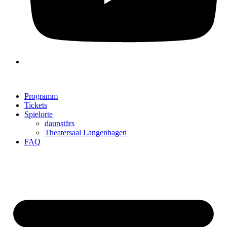
Programm
Tickets
Spielorte
daunstärs
Theatersaal Langenhagen
FAQ